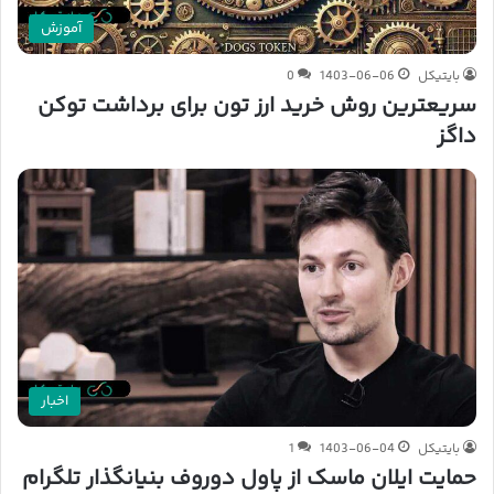
آموزش
بایتیکل
1403-06-06
0
سریعترین روش خرید ارز تون برای برداشت توکن
داگز
اخبار
بایتیکل
1403-06-04
1
حمایت ایلان ماسک از پاول دوروف بنیانگذار تلگرام