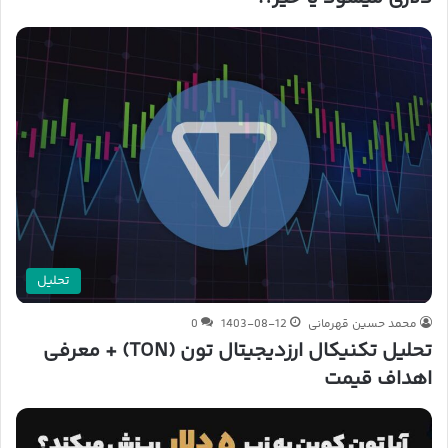
تحلیل
محمد حسین قهرمانی
1403-08-12
0
تحلیل تکنیکال ارزدیجیتال تون (TON) + معرفی
اهداف قیمت