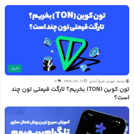
اخبار
محمد مهدی نعیم آبادی
1404-05-11
0
تون کوین (TON) بخریم؟ تارگت قیمتی تون چند
است؟