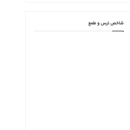
شاخص ترس و طمع