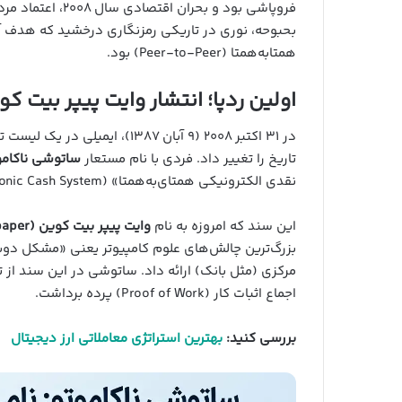
فروپاشی بود و بحر
بحبوحه، نوری در تاریکی رمزنگاری درخشید که هدف 
همتا‌به‌همتا (Peer-to-Peer) بود.
اولین ردپا؛ انتشار وایت پیپر بیت کوین
تاریخ را تغییر داد. فردی با نام مستعار
ساتوشی ناکامو
نقدی الکترونیکی همتای‌به‌همتا» (Bitcoin: A Peer-to-Peer Electronic Cash System) به اشتراک گذاشت.
این سند که امروزه به نام
وایت پیپر بیت کوین (Bitcoin Whitepaper)
مرکزی (مثل بانک) ارائه داد. ساتوشی در این سند از 
اجماع اثبات کار (Proof of Work) پرده برداشت.
بررسی کنید:
بهترین استراتژی معاملاتی ارز دیجیتال