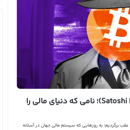
ساتوشی ناکاموتو (Satoshi Nakamoto)؛ نامی که دنیای مالی را
ه عقب برگردیم؛ به روزهایی که سیستم مالی جهان در آستانه