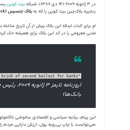
در ۳ ژانویه ۲۰۰۹ (۱۴ دی ۱۳۸۷)، شبکه
بیت کوین
رسما
زنجیره بلاک‌چین بیت کوین را که به
بلاک جنسیس (Genesis Block)
او برای اثبات اینکه این بلاک پیش از آن تاریخ ساخت
متنی معروفی را در کد این بلاک برای همیشه حک کرد. 
"The Times 03/Jan/2009 Chancellor on brink of second bailout for banks"
(روزنامه تایم
بانک‌ها)
این پیام، بیانیه سیاسی و اقتصادی ساتوشی ناکاموتو
نمی‌توانست با چاپ بی‌رویه پول، ارزش دارایی مردم 