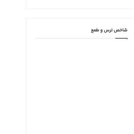
شاخص ترس و طمع