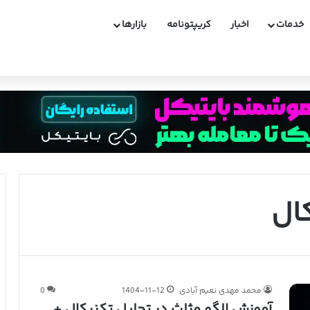
خدمات
اخبار
کریپتونامه
بازارها
ست؟ + معرفی جذاب ترین سهم ها
ال
محمد مهدی نعیم آبادی
1404-11-12
0
آموزش الگو مثلث در تحلیل تکنیکال +