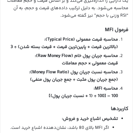
یک دارایی را اندازه‌گیری می‌کند و بر اساس قیمت و حجم معاملات
محاسبه می‌شود. به دلیل ترکیب داده‌های قیمت و حجم، به آن
“RSI وزنی با حجم” نیز گفته می‌شود.
فرمول MFI
محاسبه قیمت معمولی (Typical Price):
(بالاترین قیمت + پایین‌ترین قیمت + قیمت بسته شدن) ÷ 3
محاسبه جریان پول خام (Raw Money Flow):
قیمت معمولی × حجم معاملات
محاسبه نسبت جریان پول (Money Flow Ratio):
(جمع جریان پول مثبت ÷ جمع جریان پول منفی)
محاسبه MFI:
100 – [100 ÷ (1 + نسبت جریان پول)]
کاربردها
تشخیص اشباع خرید و فروش:
اگر MFI بالای 80 باشد، نشان‌دهنده اشباع خرید است.