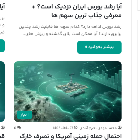
آیا رشد بورس ایران نزدیک است؟ +
آی
معرفی جذاب ترین سهم ها
برر
و د
رشد بورس ادامه دارد؟ کدام سهم ها قابلیت رشد چندین
قی
برابری دارند؟ آیا ممکن است بلای گذشته و ریزش های…
بیشتر بخوانید »
اخبار
محمد مهدی نعیم آبادی
1405-04-27
0
م
احتمال حمله زمینی آمریکا و تصرف خارک
قیمت