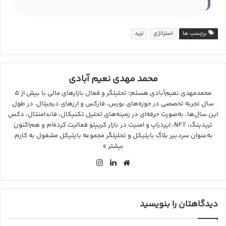
برچسب ها
استراتژی
ترید
محمد مهدی نعیم آبادی
محمدمهدی نعیم‌آبادی هستم؛ تحلیلگر و فعال بازارهای مالی با بیش از ۵
سال تجربه تخصصی در حوزه‌های بورس، فارکس و ارزهای دیجیتال. در طول
این سال‌ها، به‌صورت حرفه‌ای در زمینه‌های تحلیل تکنیکال، فاندامنتال، دکس
تریدینگ، NFT، ایردراپ و امنیت در بازار کریپتو فعالیت کرده‌ام و هم‌اکنون
به‌عنوان سردبیر بلاگ بایتیکل و تحلیلگر مجموعه بایتیکل مشغول به کارم.
بیشتر »
وب
لین
این
سای
کد
ستا
ت
ین
گرا
م
دیدگاهتان را بنویسید