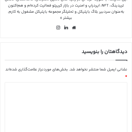
تریدینگ، NFT، ایردراپ و امنیت در بازار کریپتو فعالیت کرده‌ام و هم‌اکنون
به‌عنوان سردبیر بلاگ بایتیکل و تحلیلگر مجموعه بایتیکل مشغول به کارم.
بیشتر »
وب
لین
این
سای
کد
ستا
ت
ین
گرا
م
دیدگاهتان را بنویسید
نشانی ایمیل شما منتشر نخواهد شد.
بخش‌های موردنیاز علامت‌گذاری شده‌اند
*
د
ی
د
گ
ا
ه