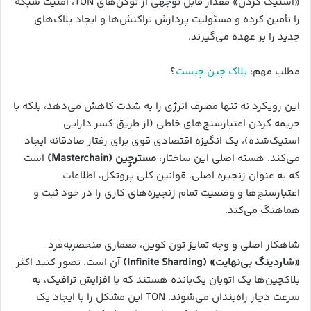
«استیک کردن» مقدار قابل توجهی از توکن‌های TON، امنیت شبکه
را تأمین کرده و مسئولیت پردازش تراکنش‌ها و ایجاد بلاک‌های
جدید را بر عهده می‌گیرند.
مطلب مهم:
بلاک چین چیست
؟
این رویکرد نه تنها مصرف انرژی را به شدت کاهش می‌دهد، بلکه با
جریمه کردن اعتبارسنج‌های خاطی (از طریق کسر دارایی
استیک‌شده)، یک انگیزه اقتصادی قوی برای رفتار صادقانه ایجاد
می‌کند. هسته اصلی این ساختار،
مسترچِین (Masterchain)
است
که به عنوان زنجیره اصلی، قوانین کلی پروتکل، اطلاعات
اعتبارسنج‌ها و وضعیت تمام زنجیره‌های کاری را در خود ثبت و
هماهنگ می‌کند.
شاهکار اصلی و وجه تمایز تون کوین، معماری منحصربه‌فرد
«شاردینگ بی‌نهایت» (Infinite Sharding)
آن است. تصور کنید اکثر
بلاکچین‌ها یک اتوبان یک‌بانده هستند که با افزایش ترافیک، به
سرعت دچار راه‌بندان می‌شوند. TON این مشکل را با ایجاد یک