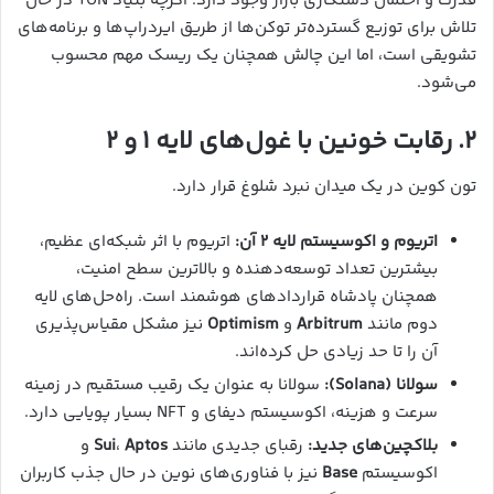
قدرت و احتمال دستکاری بازار وجود دارد. اگرچه بنیاد TON در حال
تلاش برای توزیع گسترده‌تر توکن‌ها از طریق ایردراپ‌ها و برنامه‌های
تشویقی است، اما این چالش همچنان یک ریسک مهم محسوب
می‌شود.
۲. رقابت خونین با غول‌های لایه ۱ و ۲
تون کوین در یک میدان نبرد شلوغ قرار دارد.
اتریوم و اکوسیستم لایه ۲ آن:
اتریوم با اثر شبکه‌ای عظیم،
بیشترین تعداد توسعه‌دهنده و بالاترین سطح امنیت،
همچنان پادشاه قراردادهای هوشمند است. راه‌حل‌های لایه
دوم مانند
Arbitrum
و
Optimism
نیز مشکل مقیاس‌پذیری
آن را تا حد زیادی حل کرده‌اند.
سولانا (Solana):
سولانا به عنوان یک رقیب مستقیم در زمینه
سرعت و هزینه، اکوسیستم دیفای و NFT بسیار پویایی دارد.
بلاکچین‌های جدید:
رقبای جدیدی مانند
Aptos
،
Sui
و
اکوسیستم
Base
نیز با فناوری‌های نوین در حال جذب کاربران