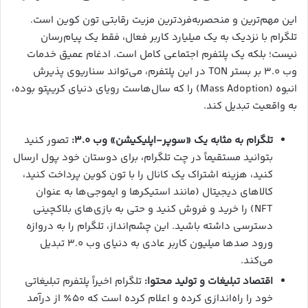
این مهم‌ترین و منحصربه‌فردترین مزیت رقابتی تون کوین است.
تلگرام با نزدیک به یک میلیارد کاربر فعال، فقط یک پیام‌رسان
نیست؛ بلکه یک پلتفرم اجتماعی کامل است. ادغام عمیق خدمات
وب ۳.۰ بر بستر TON در این پلتفرم، می‌تواند سناریوی پذیرش
انبوه (Mass Adoption) را که سال‌هاست رویای دنیای کریپتو بوده،
به واقعیت تبدیل کند.
تلگرام به مثابه یک «سوپر-اپلیکیشن» وب ۳.۰:
تصور کنید
بتوانید مستقیماً در چت تلگرام، برای دوستان خود پول ارسال
کنید، هزینه اشتراک یک کانال را با تون کوین پرداخت کنید،
کالاهای دیجیتال (مانند استیکرها و ایموجی‌ها به عنوان
NFT) را خرید و فروش کنید و حتی به بازی‌های بلاکچینی
دسترسی داشته باشید. این چشم‌انداز، تلگرام را به دروازه
ورود صدها میلیون کاربر عادی به دنیای وب ۳.۰ تبدیل
می‌کند.
اقتصاد تبلیغات و تولید محتوا:
تلگرام اخیراً پلتفرم تبلیغاتی
خود را راه‌اندازی کرده و اعلام کرده است که ۵۰٪ از درآمد