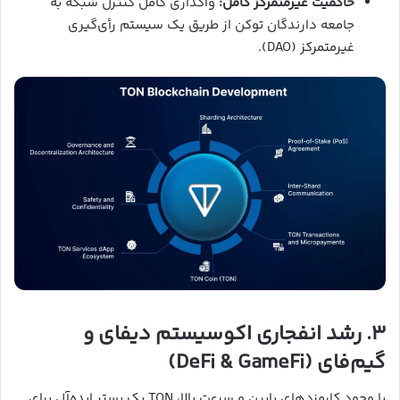
حاکمیت غیرمتمرکز کامل:
واگذاری کامل کنترل شبکه به
جامعه دارندگان توکن از طریق یک سیستم رأی‌گیری
غیرمتمرکز (DAO).
۳. رشد انفجاری اکوسیستم دیفای و
گیم‌فای (DeFi & GameFi)
با وجود کارمزدهای پایین و سرعت بالا، TON یک بستر ایده‌آل برای