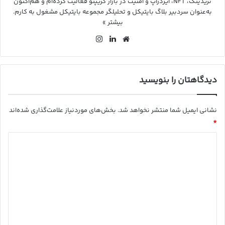
تریدینگ، NFT، ایردراپ و امنیت در بازار کریپتو فعالیت کرده‌ام و هم‌اکنون
به‌عنوان سردبیر بلاگ بایتیکل و تحلیلگر مجموعه بایتیکل مشغول به کارم.
بیشتر »
وب
لین
این
سای
کد
ستا
ت
ین
گرا
م
دیدگاهتان را بنویسید
نشانی ایمیل شما منتشر نخواهد شد.
بخش‌های موردنیاز علامت‌گذاری شده‌اند
*
د
ی
د
گ
ا
ه