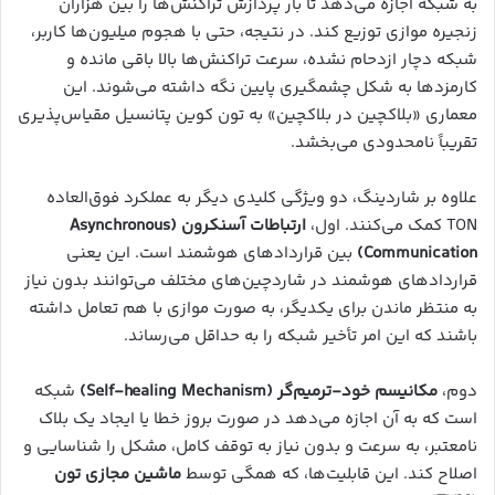
به شبکه اجازه می‌دهد تا بار پردازش تراکنش‌ها را بین هزاران
زنجیره موازی توزیع کند. در نتیجه، حتی با هجوم میلیون‌ها کاربر،
شبکه دچار ازدحام نشده، سرعت تراکنش‌ها بالا باقی مانده و
کارمزدها به شکل چشمگیری پایین نگه داشته می‌شوند. این
معماری «بلاکچین در بلاکچین» به تون کوین پتانسیل مقیاس‌پذیری
تقریباً نامحدودی می‌بخشد.
علاوه بر شاردینگ، دو ویژگی کلیدی دیگر به عملکرد فوق‌العاده
TON کمک می‌کنند. اول،
ارتباطات آسنکرون (Asynchronous
Communication)
بین قراردادهای هوشمند است. این یعنی
قراردادهای هوشمند در شاردچین‌های مختلف می‌توانند بدون نیاز
به منتظر ماندن برای یکدیگر، به صورت موازی با هم تعامل داشته
باشند که این امر تأخیر شبکه را به حداقل می‌رساند.
دوم،
مکانیسم خود-ترمیم‌گر (Self-healing Mechanism)
شبکه
است که به آن اجازه می‌دهد در صورت بروز خطا یا ایجاد یک بلاک
نامعتبر، به سرعت و بدون نیاز به توقف کامل، مشکل را شناسایی و
اصلاح کند. این قابلیت‌ها، که همگی توسط
ماشین مجازی تون