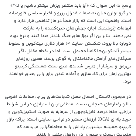
پاسخ به این سوال که «آیا باید منتظر ریزش بیشتر باشیم یا نه؟»
در گرو توازن میان تصمیمات فدرال رزرو و اخبار سیاسی خاورمیانه
است. واقعیت این است که بازار فعلاً در فاز تدافعی قرار دارد و
ابهامات ژئوپلیتیک اجازه جهش‌های خیره‌کننده را به مارکت
نمی‌دهند؛ بنابراین اگر بوق‌های جنگ بلندتر صدا کنند و نرخ بهره
دوباره بالا برود، شکستن حمایت ۶۰ هزار دلاری بیت‌کوین و سقوط
بیشتر آلت‌کوین‌ها کاملاً محتمل است. اما در نقطه مقابل، اگر
سیگنال‌های آرامش فاندامنتال به گوش برسد، همین روزهای
بی‌رمق و سرشار از «ترس شدید»، طبق سنت همیشگی کریپتو
بهترین زمان برای کف‌سازی و آماده شدن برای رالی بعدی خواهند
بود.
در مجموع، تابستان امسال فصل شجاعت‌های بی‌جا، معاملات اهرمی
بالا و رفتارهای هیجانی نیست. منطقی‌ترین استراتژی در این شرایط
برزخی، حفظ درصد قابل‌توجهی از سرمایه به صورت استیبل‌کوین و
خرید پله‌ای (DCA) ارزهای معتبر در نواحی حمایتی است؛ چراکه بازار
کریپتو همیشه بیشترین پاداش را به معامله‌گرانی می‌دهد که
مدیریت ریسک و صبوری در روزهای منفی را بلدند.