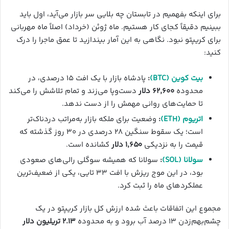
برای اینکه بفهمیم در تابستان چه بلایی سر بازار می‌آید، اول باید
ببینیم دقیقاً کجای کار هستیم. ماه ژوئن (خرداد) اصلاً ماه مهربانی
برای کریپتو نبود. نگاهی به این آمار بیندازید تا عمق ماجرا را درک
کنید:
بیت کوین (BTC)
:
پادشاه بازار با یک افت ۱۵ درصدی، در
محدوده
۶۲,۶۰۰ دلار
دست‌وپا می‌زند و تمام تلاشش را می‌کند
تا حمایت‌های روانی مهمش را از دست ندهد.
اتریوم (ETH)
:
وضعیت برای ملکه بازار به‌مراتب دردناک‌تر
است؛ یک سقوط سنگین ۲۸ درصدی در ۳۰ روز گذشته که
قیمت را به نزدیکی
۱,۶۵۰ دلار
کشانده است.
سولانا (SOL)
:
سولانا که همیشه سوگلی رالی‌های صعودی
بود، در این موج ریزش با افت ۳۳ تایی، یکی از ضعیف‌ترین
عملکردهای ماه را ثبت کرد.
مجموع این اتفاقات باعث شده ارزش کل بازار کریپتو در یک
چشم‌بهم‌زدن ۱۳ درصد آب برود و به محدوده
۲.۱۳ تریلیون دلار