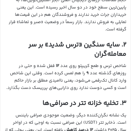
حجم معاملات ارزهای دیجیتال اصلی (بجز استیبل‌کوین‌ها) به
پایین‌ترین سطح خود در دو سال اخیر رسیده است. این یعنی
خریداران جرات خرید ندارند و فروشندگان هم در این قیمت‌ها
تمایلی به فروش ندارند. بازار رسماً در وضعیت «صبر و تماشا» قرار
گرفته است.
۲. سایه سنگین «ترس شدید» بر سر
معامله‌گران
شاخص ترس و طمع کریپتو روی عدد
۱۲
قفل شده و حتی در
روزهای گذشته عدد
۹
را هم لمس کرده است. وقتی این شاخص
وارد کانال تک‌رقمی می‌شود، یعنی ناامیدی مطلق بر بازار حاکم
است و کسی دوست ندارد روی دارایی‌های پرریسک دست بگذارد.
۳. تخلیه خزانه تتر در صرافی‌ها
یک نشانه نگران‌کننده دیگر، وضعیت موجودی صرافی بایننس
است. ذخایر تتر (USDT) این صرافی نسبت به اوجی که در اواخر
سال ۲۰۲۵ داشت،
۱۲ درصد کاهش
یافته است. این یعنی پولی که از