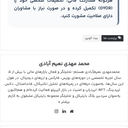
هرگونه مشارکت مالی، تحقیقات شخصی خود را
(DYOR) تکمیل کرده و در صورت نیاز با مشاوران
دارای صلاحیت مشورت کنید.
برچسب ها
بیت کوین
محمد مهدی نعیم آبادی
محمدمهدی نعیم‌آبادی هستم؛ تحلیلگر و فعال بازارهای مالی با بیش از ۵
سال تجربه تخصصی در حوزه‌های بورس، فارکس و ارزهای دیجیتال. در طول
این سال‌ها، به‌صورت حرفه‌ای در زمینه‌های تحلیل تکنیکال، فاندامنتال، دکس
تریدینگ، NFT، ایردراپ و امنیت در بازار کریپتو فعالیت کرده‌ام و هم‌اکنون
به‌عنوان سردبیر بلاگ بایتیکل و تحلیلگر مجموعه بایتیکل مشغول به کارم.
بیشتر »
وب
لین
این
سای
کد
ستا
ت
ین
گرا