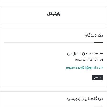
بایتیکل
یک دیدگاه
گ
محمدحسین میرزایی
ف
1403-07-08 در 16:23
ت
puyamirzayi24@gmail.com
:
پاسخ
دیدگاهتان را بنویسید