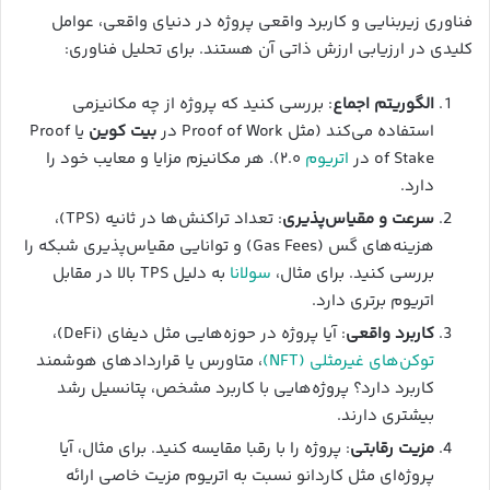
فناوری زیربنایی و کاربرد واقعی پروژه در دنیای واقعی، عوامل
کلیدی در ارزیابی ارزش ذاتی آن هستند. برای تحلیل فناوری:
الگوریتم اجماع
: بررسی کنید که پروژه از چه مکانیزمی
استفاده می‌کند (مثل Proof of Work در
بیت کوین
یا Proof
of Stake در
اتریوم
۲.۰). هر مکانیزم مزایا و معایب خود را
دارد.
سرعت و مقیاس‌پذیری
: تعداد تراکنش‌ها در ثانیه (TPS)،
هزینه‌های گس (Gas Fees) و توانایی مقیاس‌پذیری شبکه را
بررسی کنید. برای مثال،
سولانا
به دلیل TPS بالا در مقابل
اتریوم برتری دارد.
کاربرد واقعی
: آیا پروژه در حوزه‌هایی مثل دیفای (DeFi)،
توکن‌های غیرمثلی (NFT)
، متاورس یا قراردادهای هوشمند
کاربرد دارد؟ پروژه‌هایی با کاربرد مشخص، پتانسیل رشد
بیشتری دارند.
مزیت رقابتی
: پروژه را با رقبا مقایسه کنید. برای مثال، آیا
پروژه‌ای مثل کاردانو نسبت به اتریوم مزیت خاصی ارائه