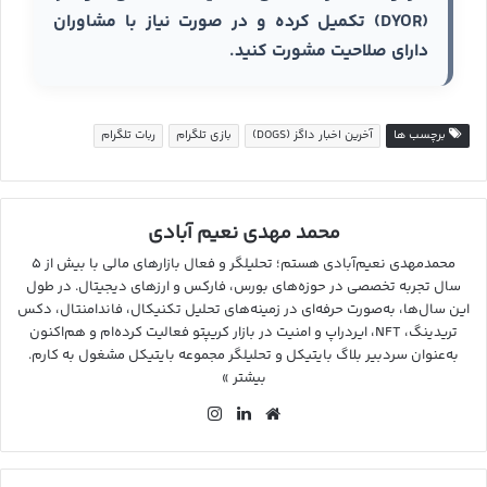
(DYOR) تکمیل کرده و در صورت نیاز با مشاوران
دارای صلاحیت مشورت کنید.
برچسب ها
آخرین اخبار داگز (DOGS)
بازی تلگرام
ربات تلگرام
محمد مهدی نعیم آبادی
محمدمهدی نعیم‌آبادی هستم؛ تحلیلگر و فعال بازارهای مالی با بیش از ۵
سال تجربه تخصصی در حوزه‌های بورس، فارکس و ارزهای دیجیتال. در طول
این سال‌ها، به‌صورت حرفه‌ای در زمینه‌های تحلیل تکنیکال، فاندامنتال، دکس
تریدینگ، NFT، ایردراپ و امنیت در بازار کریپتو فعالیت کرده‌ام و هم‌اکنون
به‌عنوان سردبیر بلاگ بایتیکل و تحلیلگر مجموعه بایتیکل مشغول به کارم.
بیشتر »
وب
لین
این
سای
کد
ستا
ت
ین
گرا