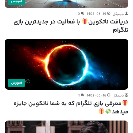
آموزش
بایتیکل
1403-06-19
0
دریافت ناتکوین
با فعالیت در جدیدترین بازی
تلگرام
آموزش
بایتیکل
1403-06-16
1
معرفی بازی تلگرام که به شما ناتکوین جایزه
میدهد