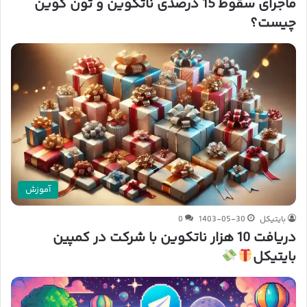
ماجرای سقوط 15 درصدی ناتکوین و تون کوین
چیست؟
آموزش
بایتیکل
1403-05-30
0
دریافت 10 هزار ناتکوین با شرکت در کمپین
بایتیکل