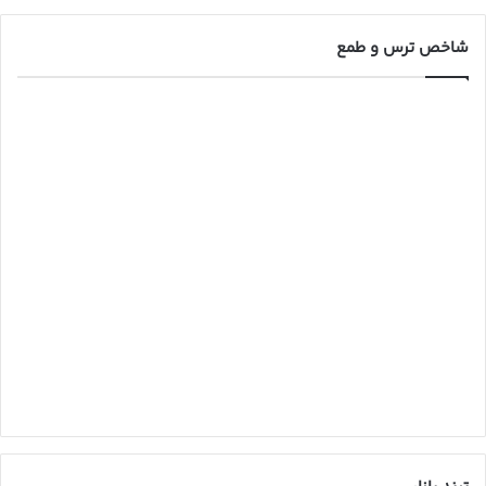
شاخص ترس و طمع