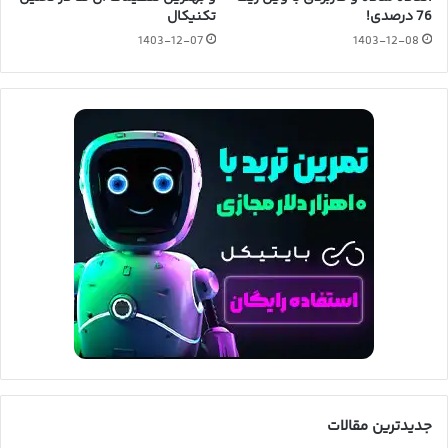
76 درصدی!
تکنیکال
1403-12-07
1403-12-08
جدیدترین مقالات