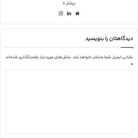
بیشتر »
وب
لین
این
سای
کد
ستا
ت
ین
گرا
م
دیدگاهتان را بنویسید
نشانی ایمیل شما منتشر نخواهد شد.
بخش‌های موردنیاز علامت‌گذاری شده‌اند
*
د
ی
د
گ
ا
ه
*