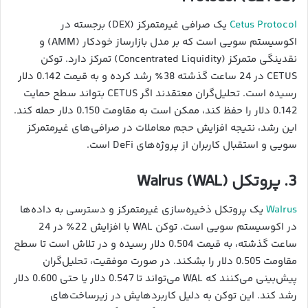
Cetus Protocol
یک صرافی غیرمتمرکز (DEX) برجسته در
اکوسیستم سویی است که بر مدل بازارساز خودکار (AMM) و
نقدینگی متمرکز (Concentrated Liquidity) تمرکز دارد. توکن
CETUS در 24 ساعت گذشته 38٪ رشد کرده و به قیمت 0.142 دلار
رسیده است. تحلیل‌گران معتقدند اگر CETUS بتواند سطح حمایت
0.142 دلار را حفظ کند، ممکن است به مقاومت 0.150 دلار حمله کند.
این رشد، نتیجه افزایش حجم معاملات در صرافی‌های غیرمتمرکز
سویی و استقبال کاربران از پروژه‌های DeFi است.
3. پروتکل Walrus (WAL)
Walrus
یک پروتکل ذخیره‌سازی غیرمتمرکز و دسترسی به داده‌ها
در اکوسیستم سویی است. توکن WAL با افزایش 22٪ در 24
ساعت گذشته، به قیمت 0.504 دلار رسیده و در تلاش است تا سطح
مقاومت 0.505 دلار را بشکند. در صورت موفقیت، تحلیل‌گران
پیش‌بینی می‌کنند که WAL می‌تواند تا 0.547 دلار یا حتی 0.600 دلار
رشد کند. این توکن به دلیل کاربردهایش در زیرساخت‌های