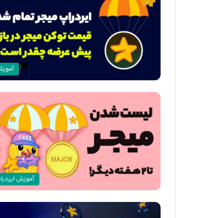
آموز
آموزش ایردرا