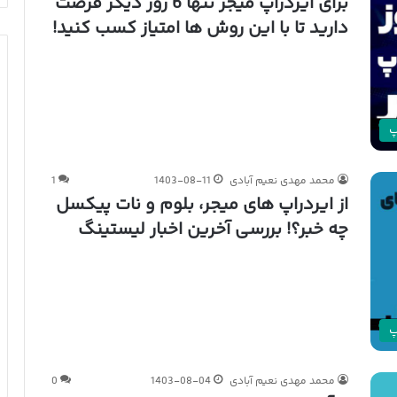
برای ایردراپ میجر تنها 6 روز دیگر فرصت
دارید تا با این روش ها امتیاز کسب کنید!
پ
محمد مهدی نعیم آبادی
1403-08-11
1
از ایردراپ های میجر، بلوم و نات پیکسل
چه خبر؟! بررسی آخرین اخبار لیستینگ
پ
محمد مهدی نعیم آبادی
1403-08-04
0