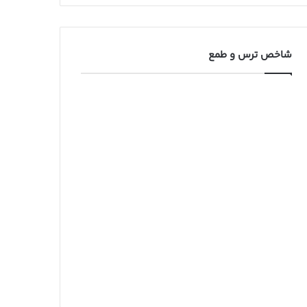
شاخص ترس و طمع