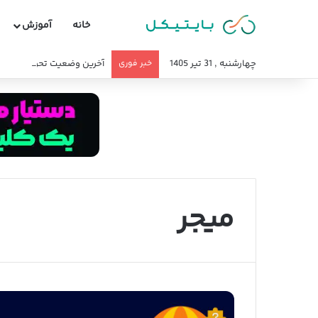
خانه
آموزش
چهارشنبه , 31 تیر 1405
خبر فوری
آخرین وضعیت تحریم صرافی 
میجر