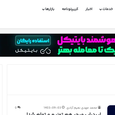
خدمات
اخبار
کریپتونامه
بازارها
کوینکس و دارایی های مسدود شده ایرانیان
محمد مهدی نعیم آبادی
1403-09-03
0
ایردراپ میجر هم توزیع و تمام شد!