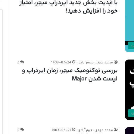
با آپدیت بخش جدید ایردراپ میجر، امتیاز
خود را افزایش دهید!
پ
محمد مهدی نعیم آبادی
1403-07-24
0
بررسی توکنومیک میجر، زمان ایردراپ و
لیست شدن Major
پ
محمد مهدی نعیم آبادی
1403-06-27
0