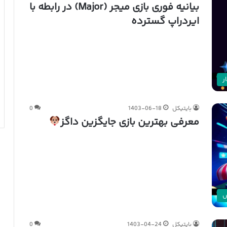
بیانیه فوری بازی میجر (Major) در رابطه با
ایردراپ گسترده
ر
بایتیکل
1403-06-18
0
معرفی بهترین بازی جایگزین داگز
ش
بایتیکل
1403-04-24
0