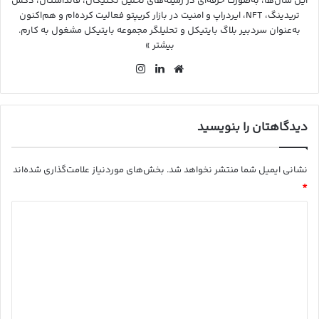
این سال‌ها، به‌صورت حرفه‌ای در زمینه‌های تحلیل تکنیکال، فاندامنتال، دکس
تریدینگ، NFT، ایردراپ و امنیت در بازار کریپتو فعالیت کرده‌ام و هم‌اکنون
به‌عنوان سردبیر بلاگ بایتیکل و تحلیلگر مجموعه بایتیکل مشغول به کارم.
بیشتر »
وب
لین
این
سای
کد
ستا
ت
ین
گرا
م
دیدگاهتان را بنویسید
نشانی ایمیل شما منتشر نخواهد شد.
بخش‌های موردنیاز علامت‌گذاری شده‌اند
*
د
ی
د
گ
ا
ه