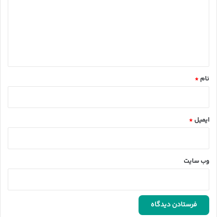
د
گ
ا
ه
*
نام
*
ایمیل
*
وب‌ سایت