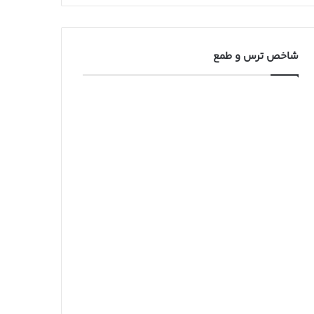
شاخص ترس و طمع