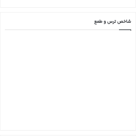
شاخص ترس و طمع