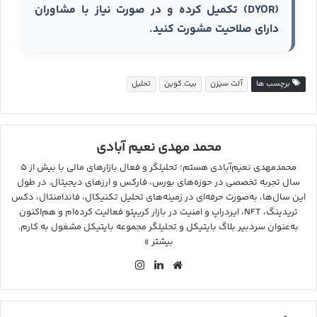
(DYOR) تکمیل کرده و در صورت نیاز با مشاوران
دارای صلاحیت مشورت کنید.
برچسب ها
آلت سیزن
بیت کوین
تحلیل
محمد مهدی نعیم آبادی
محمدمهدی نعیم‌آبادی هستم؛ تحلیلگر و فعال بازارهای مالی با بیش از ۵
سال تجربه تخصصی در حوزه‌های بورس، فارکس و ارزهای دیجیتال. در طول
این سال‌ها، به‌صورت حرفه‌ای در زمینه‌های تحلیل تکنیکال، فاندامنتال، دکس
تریدینگ، NFT، ایردراپ و امنیت در بازار کریپتو فعالیت کرده‌ام و هم‌اکنون
به‌عنوان سردبیر بلاگ بایتیکل و تحلیلگر مجموعه بایتیکل مشغول به کارم.
بیشتر »
وب
لین
این
سای
کد
ستا
ت
ین
گرا
م