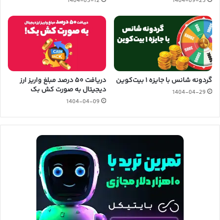
1404-05-12
1404-09-25
گردونه شانس با جایزه ۱ بیت‌کوین
دریافت ۵۰ درصد مبلغ واریز ارز
دیجیتال به صورت کش بک
1404-04-29
1404-04-09