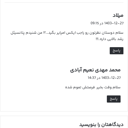
گ
میلاد
ف
1403-12-27 در 09:15
ت
سلام دوستان نظرتون رو راجب ایکس امپایر بگید…؟! من شنیدم پتانسیئل
:
رشد بالایی داره..!!!
پاسخ
گ
محمد مهدی نعیم آبادی
ف
1403-12-27 در 14:37
ت
سلام وقت بخیر. فرصتش تموم شده
:
پاسخ
دیدگاهتان را بنویسید