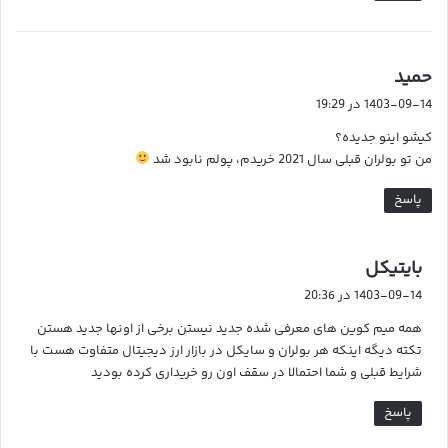
گ
حمید
ف
1403-09-14 در 19:29
ت
کیشو اینو جدیده؟
:
من تو بولران قبلی سال 2021 خریدم، پولم نابود شد
پاسخ
گ
بایتیکل
ف
1403-09-14 در 20:36
ت
همه میم کوین های معرفی شده جدید نیستن برخی از اونها جدید هستن
:
تکته دیگه اینکه هر بولران و سایکل در بازار ارز دیجیتال متفاوت هست با
شرایط قبلی و شما احتمالا در سقف اون رو خریداری کرده بودید
پاسخ