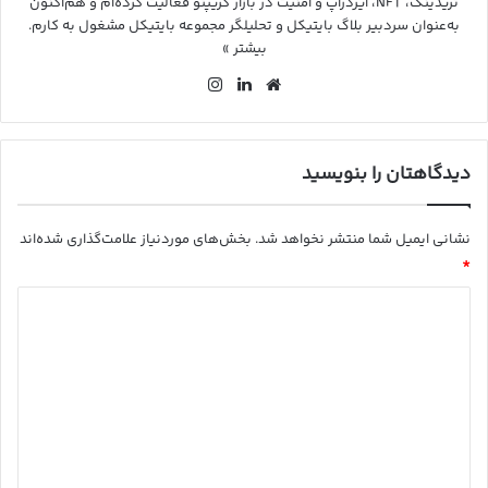
تریدینگ، NFT، ایردراپ و امنیت در بازار کریپتو فعالیت کرده‌ام و هم‌اکنون
به‌عنوان سردبیر بلاگ بایتیکل و تحلیلگر مجموعه بایتیکل مشغول به کارم.
بیشتر »
وب
لین
این
سای
کد
ستا
ت
ین
گرا
م
دیدگاهتان را بنویسید
نشانی ایمیل شما منتشر نخواهد شد.
بخش‌های موردنیاز علامت‌گذاری شده‌اند
*
د
ی
د
گ
ا
ه