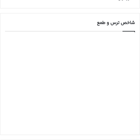
شاخص ترس و طمع