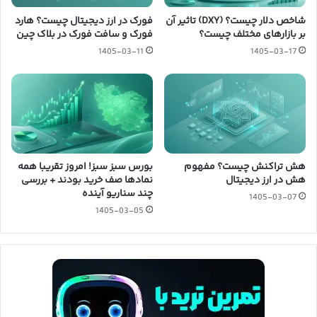
شاخص دلار چیست؟ (DXY) تاثیر آن
فورک در ارز دیجیتال چیست؟ هارد
بر بازارهای مختلف چیست؟
فورک و سافت فورک در بلاک چین
1405-03-11
1405-03-17
هش تراکنش چیست؟ مفهوم
بورس سبز سبز! امروز تقریبا همه
هش در ارز دیجیتال
نمادها صف خرید بودند + بررسی
چند سناریو آینده
1405-03-07
1405-03-05