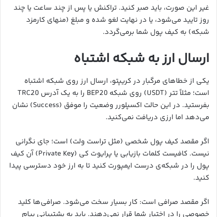
غیر این صورت، باید صبر کنید. تراکنش یا پس از چند ساعت یا چند
روز تایید می‌شود، یا در نهایت لغو شده و مبلغ (منهای کارمزد
شبکه) به کیف پول شما برمی‌گردد.
ارسال ارز به شبکه اشتباه
یکی از خطاهای مرگبار در کریپتو، ارسال ارز روی شبکه اشتباه
است؛ مثلاً تتر (USDT) روی شبکه BEP20 را به یک آدرس TRC20
بفرستید. در این حالت اکسپلورر وضعیت را موفق (Success) نشان
می‌دهد اما ارزی دریافت نمی‌کنید.
اگر مقصد کیف پول شخصی (مثل تراست ولت) است؛ جای نگرانی
نیست. کافیست کلمات بازیابی یا پرایوت کی (Private Key) آن کیف
پول را در شبکه‌ی درست ایمپورت کنید تا به ارز خود دسترسی پیدا
کنید.
اگر مقصد صرافی است: کار بسیار سخت می‌شود. صرافی‌ها کلید
خصوصی را در اختیار شما قرار نمی‌دهند. باید به پشتیبانی پیام