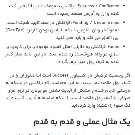
Success / Confirmed: تراکنش با موفقیت در بلاک‌چین ثبت
شده و ارز به آدرس مقصد رسیده است
Pending / Unconfirmed: تراکنش در صف تایید شبکه‌ است.
معمولاً در زمان شلوغی شبکه یا پایین بودن کارمزد (Gas Fee)
این اتفاق می‌افتد و باید صبر کنید
Failed: تراکنش به دلایلی (مثل کمبود موجودی برای کارمزد یا
خطای قرارداد هوشمند) رد شده است. در این حالت مبلغ کسر
شده به کیف پول مبدا برمی‌گردد
اگر وضعیت تراکنش در اکسپلورر Success است اما هنوز آن را در
کیف پول مقصد نمی‌بینید، به این معناست که تراکنش در شبکه به
درستی انجام شده و مشکل از آپدیت نشدن موجودی در نرم‌ افزار
صرافی یا کیف پول مقصد است، یا اینکه متاسفانه آدرس گیرنده (یا
تگ ممو) را اشتباه وارد کرده‌اید.
یک مثال عملی و قدم به قدم