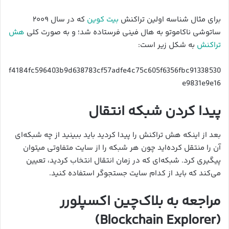
برای مثال شناسه اولین تراکنش
بیت کوین
که در سال ۲۰۰۹
ساتوشی ناکاموتو به هال فینی فرستاده شد؛ و به صورت کلی
هش
تراکنش
به شکل زیر است:‌
f4184fc596403b9d638783cf57adfe4c75c605f6356fbc91338530
e9831e9e16
پیدا کردن شبکه انتقال
بعد از اینکه هش تراکنش را پیدا کردید باید ببینید از چه شبکه‌ای
آن را منتقل کرده‌اید چون هر شبکه را از سایت متفاوتی میتوان
پیگیری کرد. شبکه‌ای که در زمان انتقال انتخاب کردید، تعیین
می‌کند که باید از کدام سایت جستجوگر استفاده کنید.
مراجعه به بلاک‌چین اکسپلورر
(Blockchain Explorer)