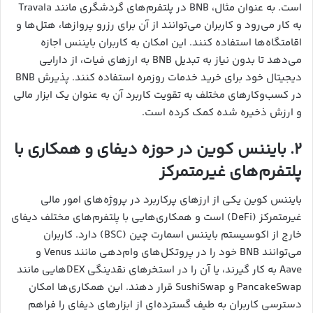
است. به عنوان مثال، BNB در پلتفرم‌های گردشگری مانند Travala
به کار می‌رود و کاربران می‌توانند از آن برای رزرو پروازها، هتل‌ها و
اقامتگاه‌ها استفاده کنند. این امکان به کاربران بایننس اجازه
می‌دهد تا بدون نیاز به تبدیل BNB به ارزهای فیات، از دارایی
دیجیتال خود برای خرید خدمات روزمره استفاده کنند. پذیرش BNB
در کسب‌وکارهای مختلف به تقویت کاربرد آن به عنوان یک ابزار مالی
و ارزش ذخیره شده کمک کرده است.
۲. بایننس کوین در حوزه دیفای و همکاری با
پلتفرم‌های غیرمتمرکز
بایننس کوین یکی از ارزهای پرکاربرد در پروژه‌های امور مالی
غیرمتمرکز (DeFi) است و همکاری‌هایی با پلتفرم‌های مختلف دیفای
خارج از اکوسیستم بایننس اسمارت چین (BSC) دارد. کاربران
می‌توانند BNB خود را در پروتکل‌های وام‌دهی مانند Venus و
Aave به کار گیرند، یا آن را در استخرهای نقدینگی DEXهایی مانند
PancakeSwap و SushiSwap قرار دهند. این همکاری‌ها امکان
دسترسی کاربران به طیف گسترده‌ای از ابزارهای دیفای را فراهم