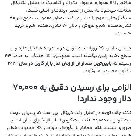
شاخص RSI همواره به‌عنوان یک ابزار کلاسیک در تحلیل تکنیکال
شناخته می‌شود که پیش از تغییر روندهای اصلی قیمت،
سیگنال‌هایی مهم را صادر می‌کند. به‌طور معمول، سطوح زیر ۳۰
نشان‌دهنده اشباع فروش و بالای ۷۰ نشان‌دهنده اشباع خرید
هستند.
در حال حاضر، RSI روزانه بیت کوین در محدوده ۳۸ قرار دارد و از
سطح ۵۰ به پایین برگشته است. همچنین، RSI هفتگی به حدود ۴۳
رسیده که
پایین‌ترین مقدار آن از زمان آغاز بازار گاوی در سال ۲۰۲۳
تاکنون محسوب می‌شود.
الزامی برای رسیدن دقیق به ۷۰٬۰۰۰
دلار وجود ندارد!
نکته جالب توجه در تحلیل رکت کپیتال این است که رسیدن قیمت
بیت کوین به ۷۰٬۰۰۰ (کف بیت کوین) دلار الزاماً برای پایان اصلاح
ضروری نیست. بلکه، مطابق با الگوهای تاریخی RSI، محدوده فعلی
هم می‌تواند به‌عنوان کف اصلاح شناخته شود. در واقع، او باور دارد