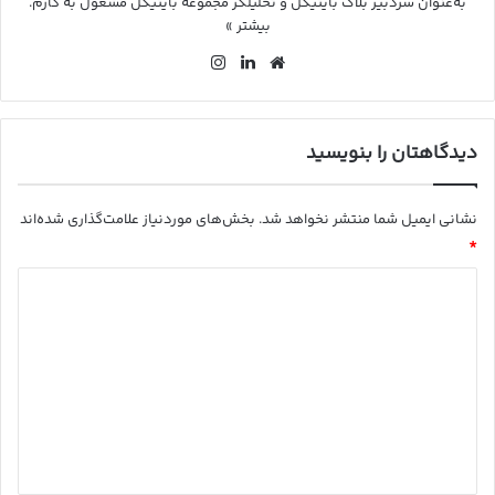
به‌عنوان سردبیر بلاگ بایتیکل و تحلیلگر مجموعه بایتیکل مشغول به کارم.
بیشتر »
وب
لین
این
سای
کد
ستا
ت
ین
گرا
م
دیدگاهتان را بنویسید
نشانی ایمیل شما منتشر نخواهد شد.
بخش‌های موردنیاز علامت‌گذاری شده‌اند
*
د
ی
د
گ
ا
ه
*