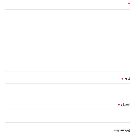
*
د
ی
د
گ
ا
ه
*
نام
*
ایمیل
*
وب‌ سایت