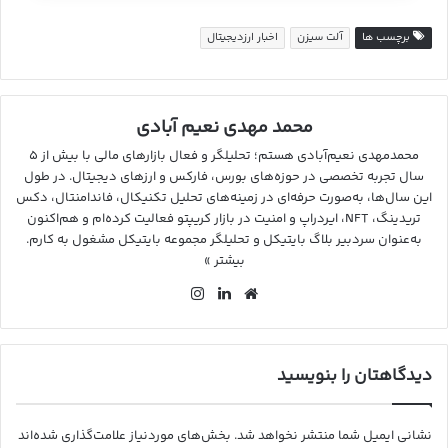
برچسب ها
آلت سیزن
اخبار ارزدیجیتال
محمد مهدی نعیم آبادی
محمدمهدی نعیم‌آبادی هستم؛ تحلیلگر و فعال بازارهای مالی با بیش از ۵
سال تجربه تخصصی در حوزه‌های بورس، فارکس و ارزهای دیجیتال. در طول
این سال‌ها، به‌صورت حرفه‌ای در زمینه‌های تحلیل تکنیکال، فاندامنتال، دکس
تریدینگ، NFT، ایردراپ و امنیت در بازار کریپتو فعالیت کرده‌ام و هم‌اکنون
به‌عنوان سردبیر بلاگ بایتیکل و تحلیلگر مجموعه بایتیکل مشغول به کارم.
بیشتر »
وب
لین
این
سای
کد
ستا
ت
ین
گرا
م
دیدگاهتان را بنویسید
نشانی ایمیل شما منتشر نخواهد شد.
بخش‌های موردنیاز علامت‌گذاری شده‌اند