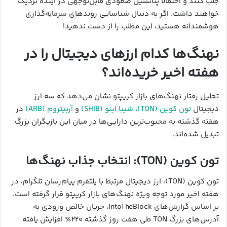
جلب کنند و احتمالاً پتانسیل صعودی قابل‌توجهی در آینده نزدیک
خواهند داشت. اگر به دنبال شناسایی روندهای سرمایه‌گذاری
هوشمندانه هستید، این مطلب را از دست ندهید!
نهنگ‌ها کدام ارزهای دیجیتال را در
هفته اخیر خریده‌اند؟
تحلیل رفتار نهنگ‌های بازار کریپتو نشان می‌دهد که سه ارز
دیجیتال
تون‌ کوین (TON)
،
شیبا اینو (SHIB)
و
آربیتروم (ARB)
در
هفته گذشته به محبوب‌ترین دارایی‌ها در میان این بازیگران بزرگ
تبدیل شده‌اند.
تون‌ کوین (TON): انتخاب جذاب نهنگ‌ها
تون‌ کوین (TON)، ارز دیجیتال مرتبط با پلتفرم پیام‌رسان تلگرام، در
هفته اخیر مورد توجه ویژه نهنگ‌های بازار کریپتو قرار گرفته است.
بر اساس گزارش‌های IntoTheBlock، جریان خالص ورودی به
آدرس‌های بزرگ TON طی هفت روز گذشته ۲۲۰٪ افزایش یافته