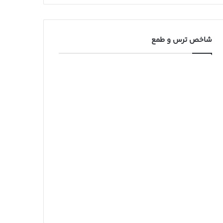
شاخص ترس و طمع