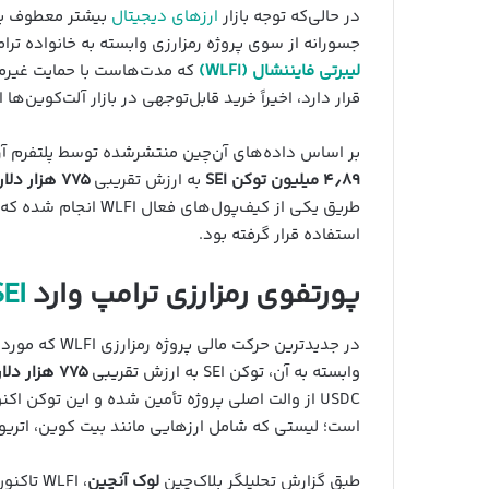
در حالی‌که توجه بازار
ارزهای دیجیتال
بیشتر معطوف به 
جسورانه از سوی پروژه رمزارزی وابسته به خانواده ترام
لیبرتی فایننشال (WLFI)
که مدت‌هاست با حمایت‌ غیرمس
قرار دارد، اخیراً خرید قابل‌توجهی در بازار آلت‌کوین‌ها
بر اساس داده‌های آن‌چین منتشرشده توسط پلتفرم آرکهام، این پروژه در تاری
۴٫۸۹ میلیون توکن SEI
به ارزش تقریبی
۷۷۵ هزار دلار
طریق یکی از کیف‌پول‌ه
استفاده قرار گرفته بود.
پورتفوی رمزارزی ترامپ وارد
SEI
در جدیدترین حر
وابسته به آن، توکن SEI به ارزش تقریبی
۷۷۵ هزار دلار
USDC از والت اصلی پروژه تأمین شده و این توکن
است؛ لیستی که شامل ارزهایی مانند بیت کوین، اتریوم
طبق گزارش تحلیلگر بلاک‌چین
لوک آنچین
، WLFI تاکنون بالغ بر