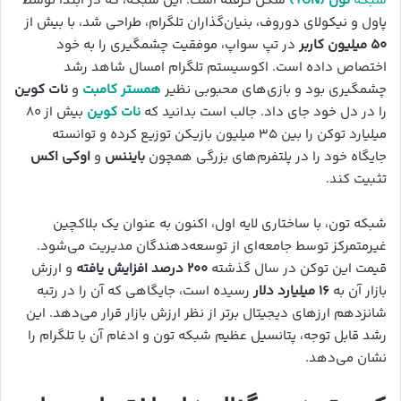
شبکه
تون (TON)
شکل گرفته است. این شبکه، که در ابتدا توسط
پاول و نیکولای دوروف، بنیان‌گذاران تلگرام، طراحی شد، با بیش از
۵۰ میلیون کاربر
در تپ سواپ، موفقیت چشمگیری را به خود
اختصاص داده است. اکوسیستم تلگرام امسال شاهد رشد
چشمگیری بود و بازی‌های محبوبی نظیر
همستر کامبت
و
نات کوین
را در دل خود جای داد. جالب است بدانید که
نات کوین
بیش از ۸۰
میلیارد توکن را بین ۳۵ میلیون بازیکن توزیع کرده و توانسته
جایگاه خود را در پلتفرم‌های بزرگی همچون
بایننس
و
اوکی اکس
تثبیت کند.
شبکه تون، با ساختاری لایه اول، اکنون به عنوان یک بلاکچین
غیرمتمرکز توسط جامعه‌ای از توسعه‌دهندگان مدیریت می‌شود.
قیمت این توکن در سال گذشته
۲۰۰ درصد افزایش یافته
و ارزش
بازار آن به
۱۶ میلیارد دلار
رسیده است، جایگاهی که آن را در رتبه
شانزدهم ارزهای دیجیتال برتر از نظر ارزش بازار قرار می‌دهد. این
رشد قابل توجه، پتانسیل عظیم شبکه تون و ادغام آن با تلگرام را
نشان می‌دهد.