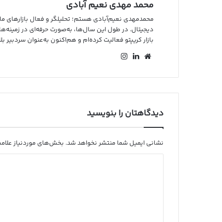
محمد مهدی نعیم آبادی
بازار کریپتو فعالیت کرده‌ام و هم‌اکنون به‌عنوان سردبیر 
وب
لین
این
سای
کد
ستا
ت
ین
گرا
م
دیدگاهتان را بنویسید
نشانی ایمیل شما منتشر نخواهد شد.
بخش‌های موردنیاز علامت
د
ی
د
گ
ا