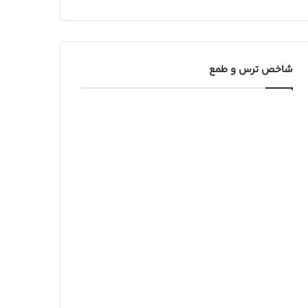
شاخص ترس و طمع