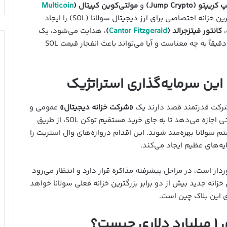
ریپتو (Jump Crypto)
و
مولتی‌کوین کپیتال (
Multicoin
، بزرگترین خزانه اختصاصی برای ارز دیجیتال سولانا (SOL) را ایجاد
،
کانتور فیتزجرالد (
Cantor Fitzgerald
)
، هدایت می‌شود، یک
رأی اعتماد بی‌سابقه به آینده سولانا است. اما این خبر دقیقاً به چه معناست و آیا می‌تواند باعث انفجار قیمت SOL
این سرمایه‌گذاری استراتژیک
شرکت قدرتمند قصد دارند یک
«شرکت خزانه دیجیتال»
عمومی و
ثبت‌شده ایجاد کنند. این ساختار به سرمایه‌گذاران سنتی اجازه می‌دهد تا به جای خرید مستقیم توکن SOL، از طریق
 سولانا بهره‌مند شوند. این اقدام دروازه‌های وال استریت را
یه‌های عظیم ایجاد می‌کند.
ردار است، در مراحل پیشرفته مذاکره قرار دارد و انتظار می‌رود
زانه جدید بیش از دو برابر بزرگترین خزانه فعلی سولانا خواهد
ی این بلاک چین است.
ت؟