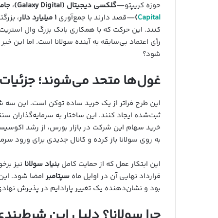
حوزه کریپتو—
گلکسی دیجیتال (Galaxy Digital)
،
جامپ ک
Capital
)
—قصد دارند با جمع‌آوری
۱ میلیارد دلار
کنند. این حرکت که با همکاری بانک بزرگ وال استریت
شود؟
غول‌ها متحد می‌شوند؛ جزئیات 
این طرح فراتر از یک خرید ساده توکن است. این سه 
خرید سهام این شرکت در بازار بورس، از رشد اکوسیستم
به روی سولانا باز کرده و کانال جدیدی برای ورود سرما
این ابتکار عمل که از حمایت کامل
بنیاد سولانا
نیز برخو
قرارداد نهایی آن در اوایل ماه
سپتامبر
امضا شود. این خ
بود و نشان‌دهنده یک تغییر پارادایم در پذیرش نهاد
چرا سولانا؟ دلیل این شرط‌بندی ۱ میلیارد دلاری چیس