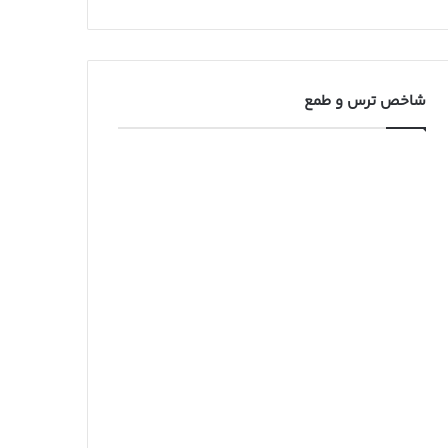
شاخص ترس و طمع