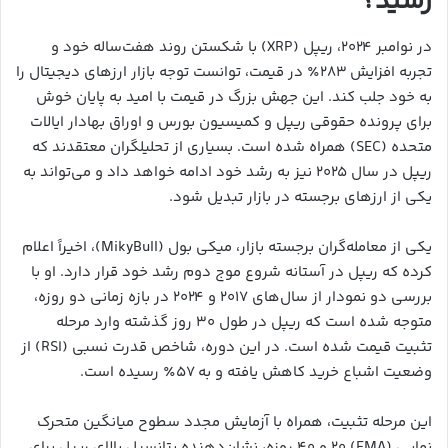
رسید؟
در نوامبر ۲۰۲۴، ریپل (XRP) با شکستن روند هفت‌ساله خود و
تجربه افزایش ۲۸۳٪ در قیمت، توانست توجه بازار ارزهای دیجیتال را
به خود جلب کند. این جهش بزرگ در قیمت با امید به پایان خوش
برای پرونده حقوقی ریپل و کمیسیون بورس و اوراق بهادار ایالات
متحده (SEC) همراه شده است. بسیاری از تحلیلگران معتقدند که
ریپل در سال ۲۰۲۵ نیز به رشد خود ادامه خواهد داد و می‌تواند به
یکی از ارزهای برجسته در بازار تبدیل شود.
یکی از معامله‌گران برجسته بازار، میکی بول (MikyBull)، اخیراً اعلام
کرده که ریپل در آستانه شروع موج دوم رشد خود قرار دارد. او با
بررسی دو نمودار از سال‌های ۲۰۱۷ و ۲۰۲۴ در بازه زمانی دو روزه،
متوجه شده است که ریپل در طول ۳۰ روز گذشته وارد مرحله
تثبیت قیمت شده است. در این دوره، شاخص قدرت نسبی (RSI) از
وضعیت اشباع خرید کاهش یافته و به ۵۷٪ رسیده است.
این مرحله تثبیت، همراه با آزمایش مجدد سطوح میانگین متحرک
نمایی (EMA) ۲۰ و ۴۰ روزه، نشان‌دهنده پتانسیل بالای ریپل برای