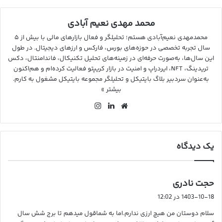
محمد مهدی نعیم آبادی
محمدمهدی نعیم‌آبادی هستم؛ تحلیلگر و فعال بازارهای مالی با بیش از ۵
سال تجربه تخصصی در حوزه‌های بورس، فارکس و ارزهای دیجیتال. در طول
این سال‌ها، به‌صورت حرفه‌ای در زمینه‌های تحلیل تکنیکال، فاندامنتال، دکس
تریدینگ، NFT، ایردراپ و امنیت در بازار کریپتو فعالیت کرده‌ام و هم‌اکنون
به‌عنوان سردبیر بلاگ بایتیکل و تحلیلگر مجموعه بایتیکل مشغول به کارم.
بیشتر »
وب
لین
این
سای
کد
ستا
ت
ین
گرا
م
یک دیدگاه
گ
حجت نادری
ف
1403-10-18 در 12:02
ت
سلام دوستان من هیچ ارزی ندارم.اما به شماقول میدهم تا برج شش سال
: