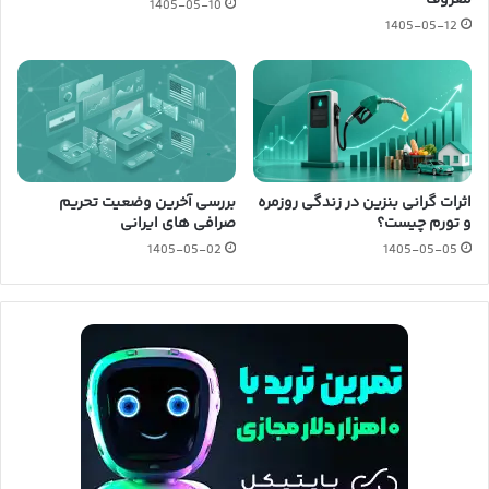
1405-05-10
1405-05-12
اثرات گرانی بنزین در زندگی روزمره
بررسی آخرین وضعیت تحریم
و تورم چیست؟
صرافی های ایرانی
1405-05-02
1405-05-05