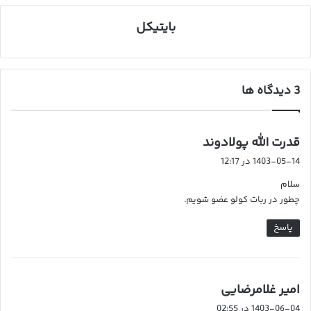
بایتیکل
‫3 دیدگاه ها
گ
قدرت الله پولادوند
ف
1403-05-14 در 12:17
ت
سلام
:
چطور در ربات کولو عضو شویم.
پاسخ
گ
امیر غلامرضایی
ف
1403-06-04 در 02:55