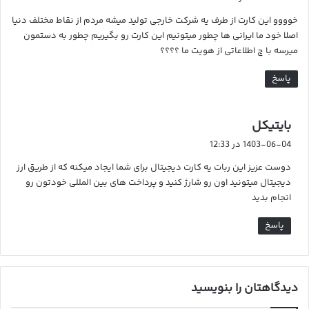
ت
خوووو این کارت از طرف یه شرکت خارجی تولید میشه مردم از نقاط مختلف دنیا
:
اصلا خود ما ایرانی ها چطور میتونیم این کارت رو بگیریم چطور به دستمون
میرسه با چ اطلاعاتی از هویت ما ؟؟؟؟
پاسخ
گ
بایتیکل
ف
1403-06-04 در 12:33
ت
دوست عزیز این ربات یه کارت دیجیتال برای شما ایجاد میکنه که از طریق ارز
:
دیجیتال میتونید اون رو شارژ کنید و پرداخت های بین المللی خودتون رو
انجام بدید
پاسخ
دیدگاهتان را بنویسید