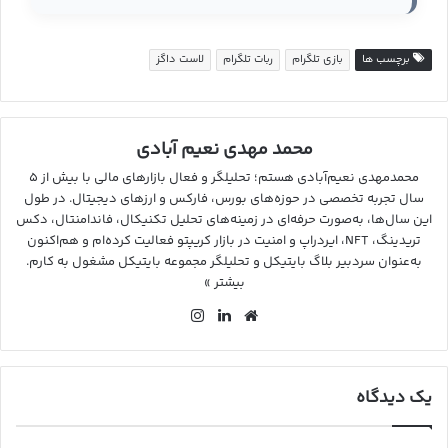
برچسب ها
بازی تلگرام
ربات تلگرام
لاست داگز
محمد مهدی نعیم آبادی
محمدمهدی نعیم‌آبادی هستم؛ تحلیلگر و فعال بازارهای مالی با بیش از ۵
سال تجربه تخصصی در حوزه‌های بورس، فارکس و ارزهای دیجیتال. در طول
این سال‌ها، به‌صورت حرفه‌ای در زمینه‌های تحلیل تکنیکال، فاندامنتال، دکس
تریدینگ، NFT، ایردراپ و امنیت در بازار کریپتو فعالیت کرده‌ام و هم‌اکنون
به‌عنوان سردبیر بلاگ بایتیکل و تحلیلگر مجموعه بایتیکل مشغول به کارم.
بیشتر »
وب
لین
این
سای
کد
ستا
ت
ین
گرا
م
یک دیدگاه