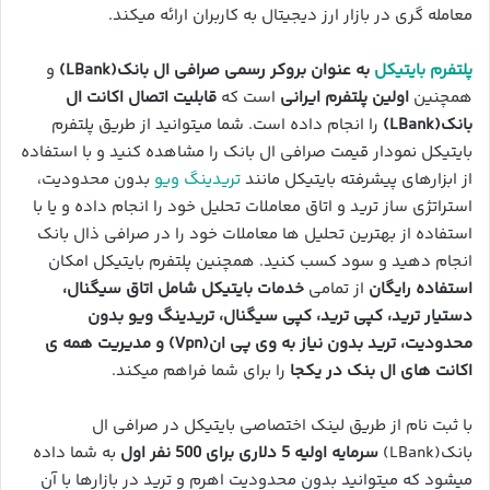
معامله گری در بازار ارز دیجیتال به کاربران ارائه میکند.
پلتفرم بایتیکل
به عنوان بروکر رسمی صرافی ال بانک(LBank)
و
همچنین
اولین پلتفرم ایرانی
است که
قابلیت اتصال اکانت ال
بانک(LBank)
را انجام داده است. شما میتوانید از طریق پلتفرم
بایتیکل نمودار قیمت صرافی ال بانک را مشاهده کنید و با استفاده
از ابزارهای پیشرفته بایتیکل مانند
تریدینگ ویو
بدون محدودیت،
استراتژی ساز ترید و اتاق معاملات تحلیل خود را انجام داده و یا با
استفاده از بهترین تحلیل ها معاملات خود را در صرافی ذال بانک
انجام دهید و سود کسب کنید. همچنین پلتفرم بایتیکل امکان
استفاده رایگان
از تمامی
خدمات بایتیکل شامل اتاق سیگنال،
دستیار ترید، کپی ترید، کپی سیگنال، تریدینگ ویو بدون
محدودیت، ترید بدون نیاز به وی پی ان(Vpn) و مدیریت همه ی
اکانت های ال بنک در یکجا
را برای شما فراهم میکند.
با ثبت نام از طریق لینک اختصاصی بایتیکل در صرافی ال
بانک(LBank)
سرمایه اولیه 5 دلاری برای 500 نفر اول
به شما داده
میشود که میتوانید بدون محدودیت اهرم و ترید در بازارها با آن