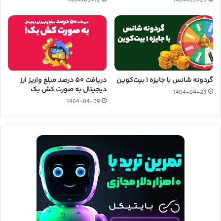
1404-05-12
1404-09-25
گردونه شانس با جایزه ۱ بیت‌کوین
دریافت ۵۰ درصد مبلغ واریز ارز
دیجیتال به صورت کش بک
1404-04-29
1404-04-09