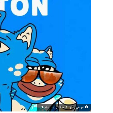
آموزش بازی تلگرام کلایتون(Clayton)