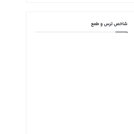
شاخص ترس و طمع