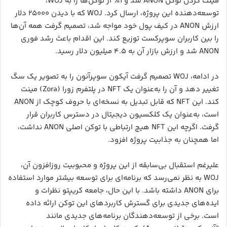
مینت کردن توکن ANON شد و ۱٪ از توکن‌ها را به WOJ،
توسعه‌دهنده این پروژه، ارسال کرد. WOJ که با دیدن ۲۵۰۰۰ دلار
ارزش ANON در کیف پول خود مواجه شد، تصمیم گرفت همه آن‌ها
را بین کاربران سوپرکست توزیع کند. این اقدام باعث رشد فوری
ANON شد و ارزش بازار آن به ۴.۵ میلیون دلار رسید.
در ادامه، WOJ تصمیم گرفت آیکون سوپرآنون را به تصویر یک سگ
تغییر دهد و آن را به‌عنوان یک NFT در پلتفرم زورا (Zora) مینت
کند. این NFT که قابل تبدیل به نسخه‌ای با حروف کوچک از ANON
است، به‌عنوان یک کلکسیون دیجیتال در دسترس کاربران قرار
گرفت. اگرچه این NFT هیچ ارتباطی با توکن اصلی ANON نداشت،
اما همچنان به جذابیت پروژه افزود.
علیرغم استقبال بی‌سابقه از این پروژه و محبوبیت روزافزون آن،
WOJ به نظر نمی‌رسد که برنامه‌ای برای توسعه بیشتر موارد استفاده
برای ANON داشته باشد. با این حال، جامعه کریپتو نظرات و
ایده‌های جدیدی برای گسترش کاربردهای این توکن ارائه داده
است. برخی از توسعه‌دهندگان برنامه‌های جدیدی مانند