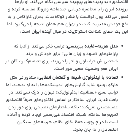
اقتصادی» به پدیده‌های پیچیده سیاسی نگاه می‌کند. او بارها
پرونده ایران را با محاصره دریایی چندماهه ونزوئلا مقایسه کرده و
تصور می‌کند چون توانست با فشار کوتاه‌مدت، بحران کاراکاس را به
نفع خودش مدیریت کند، در تهران هم همان نتیجه را می‌گیرد. اما
این یک خطای شناخت استراتژیک در قبال
آینده ایران
است:
مدل هزینه-فایده بیزینسی:
ترامپ فکر می‌کند از آنجا که
پارامترهای «سود و زیان مالی» برای خودش و برند
شخصی‌اش حرف اول و آخر را می‌زند، برای تصمیم‌گیرندگان در
ایران هم وضعیت همین‌طور است.
تصادم با ایدئولوژی شیعه و گفتمان انقلابی:
مشاورانی مثل
مارکو روبیو شاید گزارش‌های اندیشکده‌ها را به او بدهند، اما
ترامپ عمق «عقلانیت ایدئولوژیک» تهران را درک نمی‌کند. در
بافت قدرت ایران، ساختار بر اساس فاکتورهای صرفاً اقتصادی
عقب‌نشینی نمی‌کند؛ بلکه ساختارهای تطبیقی برای دور زدن
تحریم‌ها ساخته، شبکه اقتصاد غیررسمی ایجاد کرده و آماده
است تا در چارچوب حفظ بقای نظام، هزینه‌های سنگین
اقتصادی را به جان بخرد.