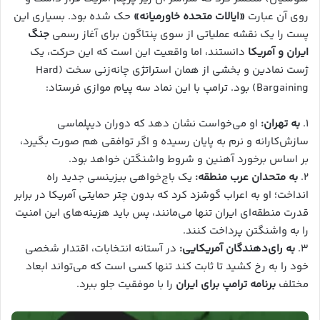
روی آن عبارت
«ایالات متحده خاورمیانه»
حک شده بود. بسیاری این
پست را یک نقشه عملیاتی از سوی پنتاگون برای آغاز رسمی
جنگ
ایران و آمریکا
دانستند، اما واقعیت این است که این حرکت، یک
ژست نمادین و بخشی از همان استراتژی چانه‌زنی سخت (Hard
Bargaining) بود. ترامپ با این نماد سه پیام موازی فرستاد:
۱.
به تهران:
او می‌خواست نشان دهد که دوران دیپلماسی
سازش‌کارانه و نرم به پایان رسیده و اگر توافقی هم صورت بگیرد،
بر اساس برخورد آهنین و شروط واشنگتن خواهد بود.
۲.
به متحدان عرب منطقه:
یک باج‌خواهی بیزینسی جدید راه
انداخت؛ او به اعراب گوشزد کرد که بدون چتر حمایتی آمریکا در برابر
قدرت منطقه‌ای ایران تنها می‌مانند، پس باید هزینه‌های این امنیت
را به واشنگتن پرداخت کنند.
۳.
به رای‌دهندگان آمریکایی:
در آستانه انتخابات، اقتدار شخصی
خود را به رخ کشید تا ثابت کند تنها کسی است که می‌تواند ابعاد
مختلف
برنامه ترامپ برای ایران
را با موفقیت جلو ببرد.