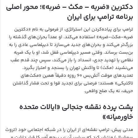
دکترین «ضربه – مکث – ضربه»؛ محور اصلی
برنامه ترامپ برای ایران
ترامپ برای پیاده‌کردن این استراتژی، از فرمولی به نام «دکترین
ضربه-مکث-ضربه» استفاده می‌کند. او عمداً بحران‌های گذشته را
بزرگ‌تر می‌کند و بحران‌های جدید می‌سازد تا دیپلماسی عادی را به
بن‌بست برساند. وقتی مسیر دیپلماسی قفل شد، او با یک ضربه
نظامی یا تهدید جدی، انسداد را باز می‌کند، سپس چند قدم عقب
می‌نشیند (مکث) تا واکنش تهران را بسنجد و امتیاز بگیرد.
تمدیدهای موقت آتش‌بس ۶۰ روزه دقیقاً همین «مکث‌های
تاکتیکی» هستند؛ فرصتی برای تجدید قوا و تحت فشار گذاشتن
حریف، نه یک صلح واقعی.
پشت پرده نقشه جنجالی «ایالات متحده
خاورمیانه»
مدتی پیش، ترامپ نقشه‌ای از ایران را در شبکه اجتماعی خود (تروث
سوشیال) منتشر کرد که سراسر آن زیر پرچم آمریکا قرار داشت و