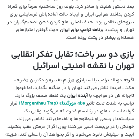
بعد دستور شلیک را صادر کرد. بلوف روز سه‌شنبه صرفاً برای گمراه
کردن پدافند هوایی ایران و ایجاد حالت آماده‌باش فرسایشی برای
نیروهای نظامی بود. هدف اصلی، فلج کردن ذهن تصمیم‌گیران در
تهران و پیشبرد
برنامه ترامپ برای ایران
جهت گرفتن امتیازهای
هسته‌ای بیشتر در پشت پرده است.
بازی دو سر باخت؛ تقابل تفکر انقلابی
تهران با نقشه امنیتی اسرائیل
اگرچه دونالد ترامپ با استراتژی «رژیمِ تغییر» و دکترین «ضربه-
مکث-ضربه» تلاش می‌کند تهران را در منگنه بگذارد، اما فرمول
تاجرانه‌اش در مواجهه با
آینده ایران
یک نقطه ضعف بزرگ دارد.
ترامپ به شدت تحت تأثیر
«تله مورگنتا» (Morgenthau Trap)
قرار
گرفته است؛ تله‌ای در رئالیسم قدرت که می‌گوید وقتی یک
سیاستمدار رسمی اولتیماتوم‌ها و لاف‌های تند نظامی می‌زند،
خودش را در بن‌بست اسیر می‌کند؛ چون اگر از حرفش عقب بنشیند
ابهت و حیثیتش نابود می‌شود و اگر بخواهد آن را عملی کند، هزینه