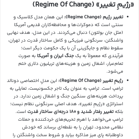
«رژیمِ تغییر» (Regime Of Change)
تغییر رژیم (Regime Change):
این همان مدل کلاسیک و
سنتی است که دموکرات‌ها و محافظه‌کاران قدیمی آمریکا
(مثل جان بولتون) دنبال می‌کردند. در این مدل، هدف نهایی
واشنگتن، سرنگونی فیزیکی و کامل ساختار قدرت در تهران،
سقوط نظام و جایگزینی آن با یک حکومت دیگر است؛
فرآیندی که معمولاً به یک
جنگ ایران و آمریکا
به صورت
تمام‌عیار، اشغال زمین و هزینه‌های تریلیون دلاری ختم
می‌شود.
رژیمِ تغییر (Regime Of Change):
این مدلِ اختصاصی دونالد
ترامپ است. ترامپ به عنوان یک تاجر جکسونیست، تمایلی به
پرداخت هزینه‌های سنگین جنگ و اشغال زمین ندارد. در
استراتژی «رژیمِ تغییر»، هدف اصلی سرنگونی نظام نیست؛
بلکه
تغییر رفتار شدید و ۱۸۰ درجه‌ای ساختار قدرت
است.
ترامپ می‌خواهد با اهرم تحریم‌های خردکننده و حملات
نظامی محدود، تهران را به نقطه‌ای برساند که خودش
داوطلبانه پای میز مذاکره بیاید و شروط سخت واشنگتن را