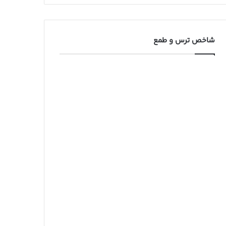
شاخص ترس و طمع