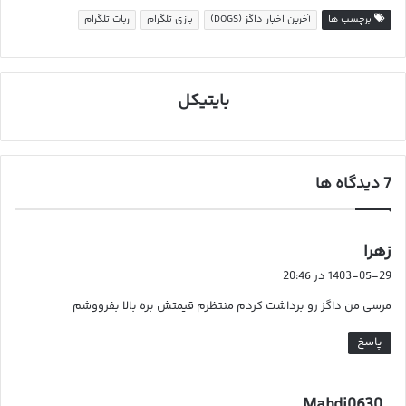
برچسب ها
آخرین اخبار داگز (DOGS)
بازی تلگرام
ربات تلگرام
بایتیکل
‫7 دیدگاه ها
گ
زهرا
ف
1403-05-29 در 20:46
ت
مرسی من داگز رو برداشت کردم منتظرم قیمتش بره بالا بفرووشم
:
پاسخ
گ
Mahdi0630