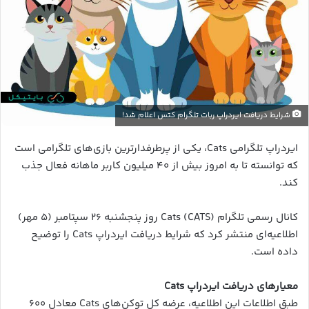
شرایط دریافت ایردراپ ربات تلگرام کتس اعلام شد!
ایردراپ تلگرامی Cats، یکی از پرطرفدارترین بازی‌های تلگرامی است
که توانسته تا به امروز بیش از ۴۰ میلیون کاربر ماهانه فعال جذب
کند.
کانال رسمی تلگرام Cats (CATS) روز پنجشنبه ۲۶ سپتامبر (۵ مهر)
اطلاعیه‌ای منتشر کرد که شرایط دریافت ایردراپ Cats را توضیح
داده است.
معیارهای دریافت ایردراپ Cats
طبق اطلاعات این اطلاعیه، عرضه کل توکن‌های Cats معادل ۶۰۰