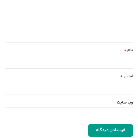
د
گ
ا
ه
*
نام
*
ایمیل
*
وب‌ سایت