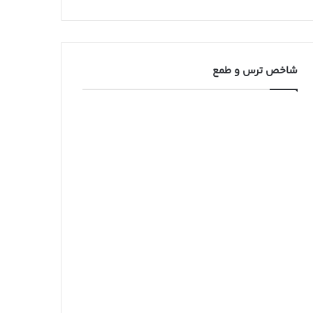
شاخص ترس و طمع