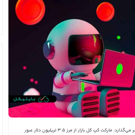
بازار ارزهای دیجیتال روزهای هیجان‌انگیزی را پشت سر می‌گذارد. مارکت کپ کل بازار از مرز ۳.۵ تریلیون دلار عبور