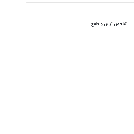
شاخص ترس و طمع