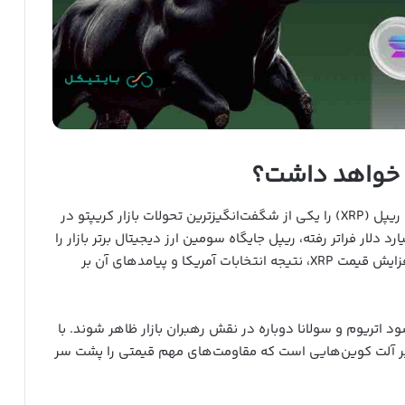
ه خواهد داشت؟
مارکوس تیلن، مدیرعامل 10x Research، روند صعودی ریپل (XRP) را یکی از شگفت‌انگیزترین تحولات بازار کریپتو در
ی می‌داند. با مارکت کپی که اکنون از ۱۴۵ میلیارد دلار فراتر رفته، ریپل جایگاه سومین ارز دیجیتال برتر بازار را
به خود اختصاص داده است. یکی از مهم‌ترین دلایل افزایش قیمت XRP، نتیجه انتخابات آمریکا و پیامدهای آن بر
 اتریوم و سولانا دوباره در نقش رهبران بازار ظاهر شوند. با
وند صعودی فعلی بیشتر به نفع XRP و سایر آلت کوین‌هایی است که مقاومت‌های مهم قیمتی را پشت سر