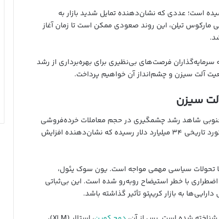
لت سیزن نیز در زمان نگارش مطلب به ۸۷ رسیده است؛ عددی که نشان‌دهنده تمایل شدید بازار به
ی مارکوس تیلن، این روند صعودی ممکن است تا زمان آغاز
د.
 سرمایه‌گذاران فرصت‌های بی‌نظیری برای بهره‌برداری از رشد
وضعیت آلت سیزن و چشم‌انداز آن خواهیم پرداخت.
آلت سیزن
1، بازار کریپتو در کره جنوبی شاهد رشد چشمگیری در حجم معاملات خرده‌فروشی
بوده است. طی ۲۴ ساعت گذشته، حجم معاملات به رکورد تاریخی ۳۴ میلیارد دلار رسیده که نشان‌دهنده افزایش
 با تحولات سیاسی مهمی مواجه است. یون سوک یئول،
ضطراری با خطر استیضاح روبه‌رو شده است. این بی‌ثباتی
رایی‌ها به بازار کریپتو تأثیر گذاشته باشد.
دوج کوین
، استلار (XLM)،