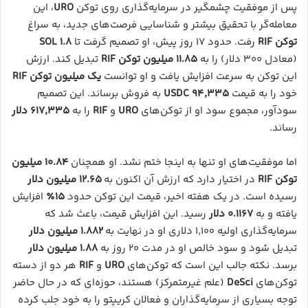
پس از موفقیت چشمگیر در سرمایه‌گذاری روی توکن
URO
، این
معامله‌گر با تحقیق بیشتر و شناسایی فرصت‌های جدید، به سراغ
توکن RIF
رفت. حدود ۱۷ روز پیش، او تصمیم گرفت تا
۱.۸ SOL
(معادل ۳۰۰ دلار) را به
۱۱.۸۵ میلیون توکن RIF
تبدیل کند. ارزش
این توکن به سرعت افزایش یافت و او توانست
یک میلیون توکن RIF
خود را به قیمت
۹۴,۳۳۵ USDC
به فروش برساند. این تصمیم
سودآور، مجموع سود او از توکن‌های
URO
و
RIF
را به
۶۱۷,۳۳۵ دلار
رساند.
اما موفقیت‌های او تنها به اینجا ختم نشد. او همچنان
۱۰.۸۴ میلیون
توکن RIF
در اختیار دارد که ارزش آن اکنون به
۱۲.۶۵ میلیون دلار
رسیده است. در یک هفته اخیر، قیمت این توکن حدود
۱۵٪
افزایش
یافته و به
۰.۱۱۶۷ دلار
رسید. این افزایش قیمت، باعث شد که
سرمایه‌گذاری اولیه ۱,۱۰۰ دلاری او در نهایت به
۱.۸۸۲ میلیون دلار
تبدیل شود و سود خالص او در مدت ۲۰ روز به
۱.۸۸ میلیون دلار
برسد. نکته جالب این است که توکن‌های
URO
و
RIF
هر دو از دسته
توکن‌های
DeSci
(علم غیرمتمرکز) هستند، حوزه‌ای که در حال حاضر
توجه بسیاری از سرمایه‌گذاران و فعالان کریپتو را به خود جلب کرده