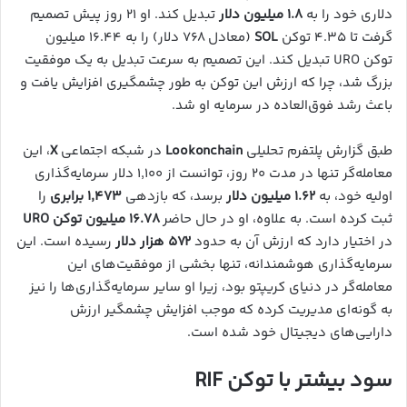
دلاری خود را به
۱.۸ میلیون دلار
تبدیل کند. او ۲۱ روز پیش تصمیم
گرفت تا ۴.۳۵ توکن
SOL
(معادل ۷۶۸ دلار) را به ۱۶.۴۴ میلیون
توکن URO تبدیل کند. این تصمیم به سرعت تبدیل به یک موفقیت
بزرگ شد، چرا که ارزش این توکن به طور چشمگیری افزایش یافت و
باعث رشد فوق‌العاده در سرمایه او شد.
طبق گزارش پلتفرم تحلیلی
Lookonchain
در شبکه اجتماعی
X
، این
معامله‌گر تنها در مدت ۲۰ روز، توانست از ۱,۱۰۰ دلار سرمایه‌گذاری
اولیه خود، به
۱.۶۲ میلیون دلار
برسد، که بازدهی
۱,۴۷۳ برابری
را
ثبت کرده است. به علاوه، او در حال حاضر
۱۶.۷۸ میلیون توکن URO
در اختیار دارد که ارزش آن به حدود
۵۷۲ هزار دلار
رسیده است. این
سرمایه‌گذاری هوشمندانه، تنها بخشی از موفقیت‌های این
معامله‌گر در دنیای کریپتو بود، زیرا او سایر سرمایه‌گذاری‌ها را نیز
به گونه‌ای مدیریت کرده که موجب افزایش چشمگیر ارزش
دارایی‌های دیجیتال خود شده است.
سود بیشتر با توکن RIF