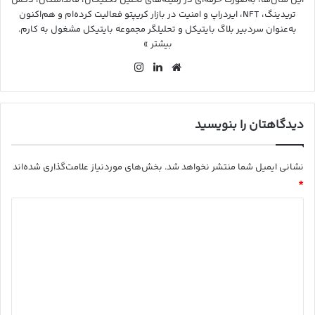
این سال‌ها، به‌صورت حرفه‌ای در زمینه‌های تحلیل تکنیکال، فاندامنتال، دکس
تریدینگ، NFT، ایردراپ و امنیت در بازار کریپتو فعالیت کرده‌ام و هم‌اکنون
به‌عنوان سردبیر بلاگ بایتیکل و تحلیلگر مجموعه بایتیکل مشغول به کارم.
بیشتر »
وب
لین
این
سای
کد
ستا
ت
ین
گرا
م
دیدگاهتان را بنویسید
نشانی ایمیل شما منتشر نخواهد شد.
بخش‌های موردنیاز علامت‌گذاری شده‌اند
*
د
ی
د
گ
ا
ه