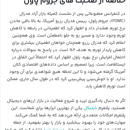
خلاصه از صحبت های جروم پاول
در کنفرانس مطبوعاتی پس از نشست کمیته بازار آزاد فدرال
(FOMC)، جروم پاول، رییس فدرال رزرو آمریکا، به بالا باقی ماندن
نرخ تورم هشدار داد و اظهار کرد که اطمینانی در رابطه با کاهش
تورم وجود ندارد و مسیر رو به جلو نامطمئن است. وی همچنین
اعلام کرد که فدرال رزرو همچنان خواهان اطمینان بیشتری برای
کاهش پایدار تورم به هدف ۲٪ است. در پاسخ به سوالات درباره
احتمال افزایش نرخ بهره، پاول اظهار کرد که احتمالاً این اتفاق در
ایستاقامت است، زیرا تصمیم بر اساس داده‌های اقتصادی کلان
آمریکا گرفته می‌شود و تا این لحظه هیچ شواهدی برای آن وجود
ندارد. او با خوش‌بینی پیش‌بینی کرد که در طول سال جاری، ممکن
است تورم کاهش یابد.
اگر به دنبال یادگیری ترید و شروع فعالیت در بازار ارزهای دیجیتال
هستید، پلتفرم
بایتیکل
یکی از بهترین ابزارها برای شماست. این
پلتفرم امکانات متعددی ارائه می‌دهد که به شما کمک می‌کند
مهارت‌های خود را بهبود ببخشید و بازار را بهتر بفهمید. از جمله
امکانات بایتیکل می‌توان به بخش
دستیار ترید
اشاره کرد که به شما