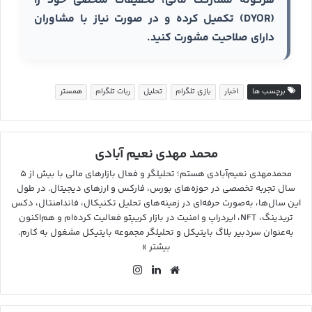
هرگونه مشارکت مالی، تحقیقات شخصی خود را
(DYOR) تکمیل کرده و در صورت نیاز با مشاوران
دارای صلاحیت مشورت کنید.
برچسب ها
اخبار
بازی تلگرام
تحلیل
ربات تلگرام
همستر
محمد مهدی نعیم آبادی
محمدمهدی نعیم‌آبادی هستم؛ تحلیلگر و فعال بازارهای مالی با بیش از ۵
سال تجربه تخصصی در حوزه‌های بورس، فارکس و ارزهای دیجیتال. در طول
این سال‌ها، به‌صورت حرفه‌ای در زمینه‌های تحلیل تکنیکال، فاندامنتال، دکس
تریدینگ، NFT، ایردراپ و امنیت در بازار کریپتو فعالیت کرده‌ام و هم‌اکنون
به‌عنوان سردبیر بلاگ بایتیکل و تحلیلگر مجموعه بایتیکل مشغول به کارم.
بیشتر »
وب
لین
این
سای
کد
ستا
ت
ین
گرا