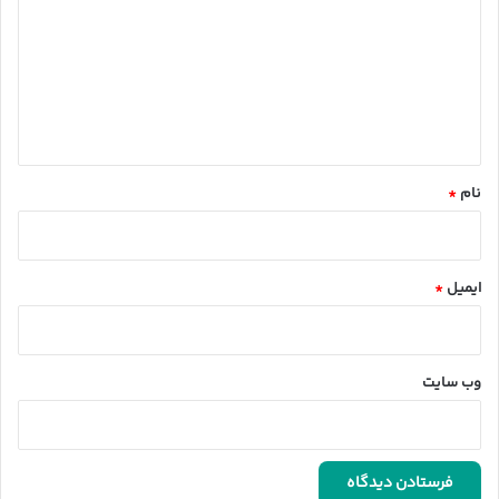
د
گ
ا
ه
*
نام
*
ایمیل
*
وب‌ سایت